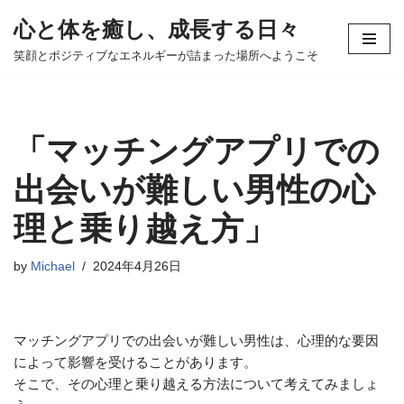
心と体を癒し、成長する日々
コ
笑顔とポジティブなエネルギーが詰まった場所へようこそ
ン
テ
ン
ツ
「マッチングアプリでの
へ
ス
出会いが難しい男性の心
キ
理と乗り越え方」
ッ
プ
by
Michael
2024年4月26日
マッチングアプリでの出会いが難しい男性は、心理的な要因
によって影響を受けることがあります。
そこで、その心理と乗り越える方法について考えてみましょ