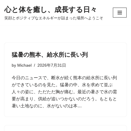
心と体を癒し、成長する日々
コ
笑顔とポジティブなエネルギーが詰まった場所へようこそ
ン
テ
ン
ツ
へ
猛暑の熊本、給水所に長い列
ス
キ
by
Michael
2026年7月31日
ッ
今日のニュースで、断水が続く熊本の給水所に長い列
プ
ができているのを見た。猛暑の中、水を求めて並ぶ
人々の姿に、ただただ胸が痛む。最近の暑さで水の需
要が高まり、供給が追いつかないのだろう。もともと
暑い土地なのに、水がないのは本…