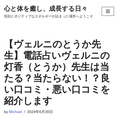
心と体を癒し、成長する日々
コ
笑顔とポジティブなエネルギーが詰まった場所へようこそ
ン
テ
ン
ツ
【ヴェルニのとうか先
へ
ス
生】電話占いヴェルニの
キ
灯香（とうか）先生は当
ッ
プ
たる？当たらない！？良
い口コミ・悪い口コミを
紹介します
by
Michael
2024年6月30日