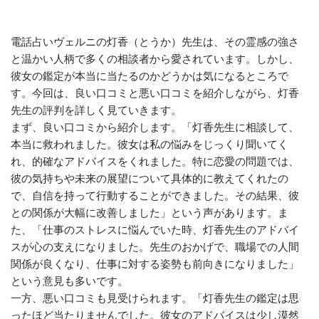
電話占いヴェルニの灯香（とうか）先生は、その霊感の強さ
と温かい人柄で多くの相談者から愛されています。しかし、
彼女の鑑定が本当に当たるのかどうかは気になるところで
す。今回は、良い口コミと悪い口コミを紹介しながら、灯香
先生の評判を詳しく見ていきます。
まず、良い口コミから紹介します。「灯香先生に相談して、
本当に救われました。彼女は私の悩みをじっくり聞いてく
れ、的確なアドバイスをくれました。特に恋愛の問題では、
彼の気持ちや未来の展望について具体的に教えてくれたの
で、自信を持って行動することができました。その結果、彼
との関係が大幅に改善しました」という声があります。ま
た、「仕事のストレスに悩んでいた時、灯香先生のアドバイ
スが心の支えになりました。先生のおかげで、職場での人間
関係が良くなり、仕事に対する姿勢も前向きになりました」
という意見も多いです。
一方、悪い口コミも見受けられます。「灯香先生の鑑定は思
ったほど当たりませんでした。彼女のアドバイスは少し漠然