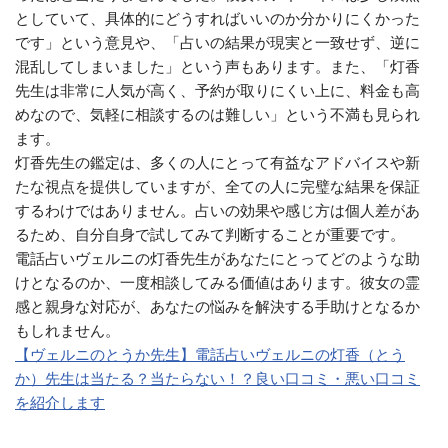
としていて、具体的にどうすればいいのか分かりにくかった
です」という意見や、「占いの結果が現実と一致せず、逆に
混乱してしまいました」という声もあります。また、「灯香
先生は非常に人気が高く、予約が取りにくい上に、料金も高
めなので、気軽に相談するのは難しい」という不満も見られ
ます。
灯香先生の鑑定は、多くの人にとって有益なアドバイスや新
たな視点を提供していますが、全ての人に完璧な結果を保証
するわけではありません。占いの効果や感じ方は個人差があ
るため、自分自身で試してみて判断することが重要です。
電話占いヴェルニの灯香先生があなたにとってどのような助
けとなるのか、一度相談してみる価値はあります。彼女の霊
感と親身な対応が、あなたの悩みを解決する手助けとなるか
もしれません。
【ヴェルニのとうか先生】電話占いヴェルニの灯香（とう
か）先生は当たる？当たらない！？良い口コミ・悪い口コミ
を紹介します