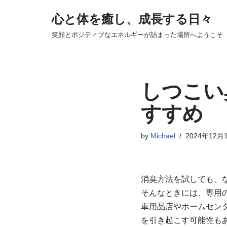
心と体を癒し、成長する日々
コ
笑顔とポジティブなエネルギーが詰まった場所へようこそ
ン
テ
ン
ツ
しつこい
へ
すすめ
ス
キ
by
Michael
2024年12月
ッ
プ
消臭方法を試しても、
そんなときには、専用
車用品店やホームセン
を引き起こす可能性も