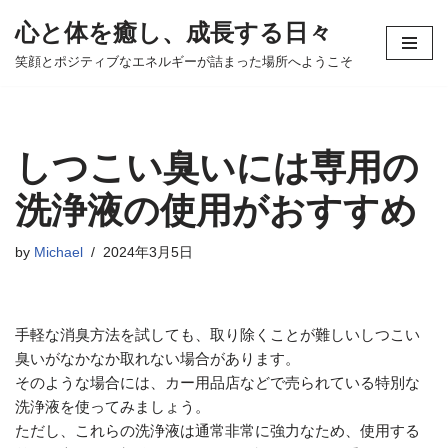
心と体を癒し、成長する日々
コ
笑顔とポジティブなエネルギーが詰まった場所へようこそ
ン
テ
ン
ツ
しつこい臭いには専用の
へ
ス
洗浄液の使用がおすすめ
キ
ッ
by
Michael
2024年3月5日
プ
手軽な消臭方法を試しても、取り除くことが難しいしつこい
臭いがなかなか取れない場合があります。
そのような場合には、カー用品店などで売られている特別な
洗浄液を使ってみましょう。
ただし、これらの洗浄液は通常非常に強力なため、使用する