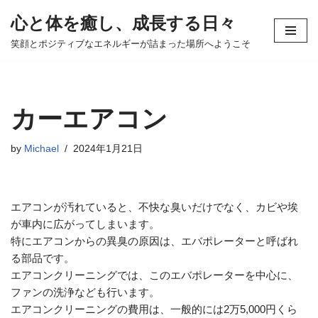
心と体を癒し、成長する日々
コ
笑顔とポジティブなエネルギーが詰まった場所へようこそ
ン
テ
ン
ツ
カーエアコン
へ
ス
by
Michael
2024年1月21日
キ
ッ
プ
エアコンが汚れていると、不快な臭いだけでなく、カビや埃
が車内に広がってしまいます。
特にエアコンからの異臭の原因は、エバポレーターと呼ばれ
る部品です。
エアコンクリーニングでは、このエバポレーターを中心に、
ファンの洗浄なども行います。
エアコンクリーニングの費用は、一般的には2万5,000円くら