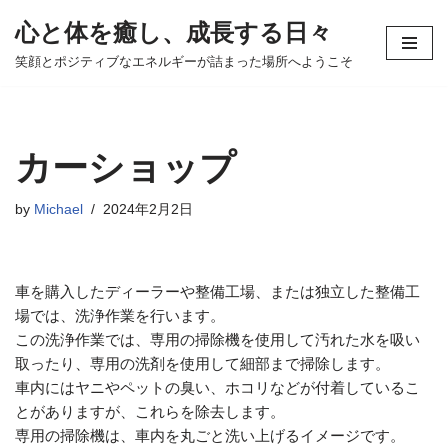
心と体を癒し、成長する日々
コ
笑顔とポジティブなエネルギーが詰まった場所へようこそ
ン
テ
ン
ツ
カーショップ
へ
ス
by
Michael
2024年2月2日
キ
ッ
プ
車を購入したディーラーや整備工場、または独立した整備工
場では、洗浄作業を行います。
この洗浄作業では、専用の掃除機を使用して汚れた水を吸い
取ったり、専用の洗剤を使用して細部まで掃除します。
車内にはヤニやペットの臭い、ホコリなどが付着しているこ
とがありますが、これらを除去します。
専用の掃除機は、車内を丸ごと洗い上げるイメージです。