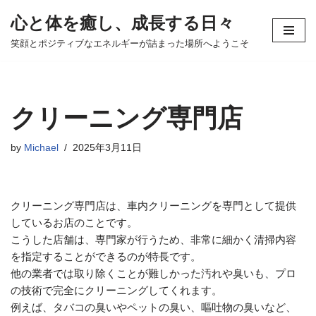
心と体を癒し、成長する日々
コ
笑顔とポジティブなエネルギーが詰まった場所へようこそ
ン
テ
ン
ツ
クリーニング専門店
へ
ス
by
Michael
2025年3月11日
キ
ッ
プ
クリーニング専門店は、車内クリーニングを専門として提供
しているお店のことです。
こうした店舗は、専門家が行うため、非常に細かく清掃内容
を指定することができるのが特長です。
他の業者では取り除くことが難しかった汚れや臭いも、プロ
の技術で完全にクリーニングしてくれます。
例えば、タバコの臭いやペットの臭い、嘔吐物の臭いなど、