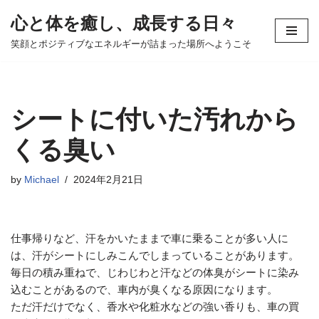
心と体を癒し、成長する日々
コ
笑顔とポジティブなエネルギーが詰まった場所へようこそ
ン
テ
ン
ツ
シートに付いた汚れから
へ
ス
くる臭い
キ
ッ
by
Michael
2024年2月21日
プ
仕事帰りなど、汗をかいたままで車に乗ることが多い人に
は、汗がシートにしみこんでしまっていることがあります。
毎日の積み重ねで、じわじわと汗などの体臭がシートに染み
込むことがあるので、車内が臭くなる原因になります。
ただ汗だけでなく、香水や化粧水などの強い香りも、車の買