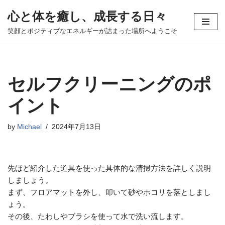
心と体を癒し、成長する日々
コ
笑顔とポジティブなエネルギーが詰まった場所へようこそ
ン
テ
ン
ツ
セルフクリーニングのポ
へ
ス
イント
キ
ッ
by
Michael
2024年7月13日
プ
先ほど紹介した道具を使った具体的な清掃方法を詳しく説明
しましょう。
まず、フロアマットを外し、叩いて砂やホコリを落としまし
ょう。
その後、たわしやブラシを使って水で洗い流します。