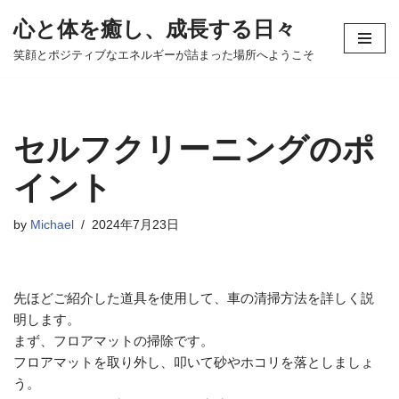
心と体を癒し、成長する日々
コ
笑顔とポジティブなエネルギーが詰まった場所へようこそ
ン
テ
ン
ツ
セルフクリーニングのポ
へ
ス
イント
キ
ッ
by
Michael
2024年7月23日
プ
先ほどご紹介した道具を使用して、車の清掃方法を詳しく説
明します。
まず、フロアマットの掃除です。
フロアマットを取り外し、叩いて砂やホコリを落としましょ
う。