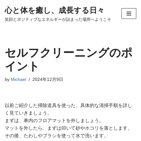
心と体を癒し、成長する日々
コ
笑顔とポジティブなエネルギーが詰まった場所へようこそ
ン
テ
ン
ツ
セルフクリーニングのポ
へ
ス
イント
キ
ッ
by
Michael
2024年12月9日
プ
以前ご紹介した掃除道具を使った、具体的な清掃手順を詳し
く見ていきましょう。
まずは、車内のフロアマットを外しましょう。
マットを外したら、まずは叩いて砂やホコリを落とします。
その後、たわしやブラシを使って水で洗います。