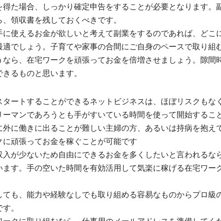
を得た場合、しっかり確定申告をすることが必要となります。
ら、領収書を残しておくべきです。
手に使えるお金が欲しいと考えて副業をするのであれば、どこ
最適でしょう。子育てや家事の合間にご自身のペースで取り組
うなら、在宅ワークを頑張ってお金を倍増させましょう。隙間
できるものと思います。
スタートすることができるネットビジネスは、ほぼリスクもな
リーマンであろうとも手がすいている時間を使って開始するこ
に外に働きに出ることが難しい主婦の方、あるいは持病を抱え
クに頑張ってお金を稼ぐことが可能です
収入が少ないため自由にできるお金を多くしたいと言われるな
います。手の空いた時間を有効活用して気楽に稼げる在宅ワー
しても、能力や経験なしでも取り組める容易なものからプロ級
です。