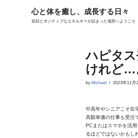
心と体を癒し、成長する日々
コ
笑顔とポジティブなエネルギーが詰まった場所へようこそ
ン
テ
ン
ツ
ハピタス
へ
けれど…
ス
キ
by
Michael
2023年11月
ッ
プ
中高年やシニアこそ在
高額単価の仕事も受注
PCまたはスマホを活
るほどではないかもし