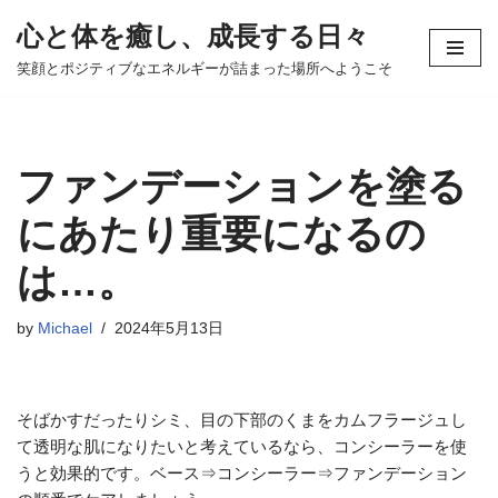
心と体を癒し、成長する日々
コ
笑顔とポジティブなエネルギーが詰まった場所へようこそ
ン
テ
ン
ツ
ファンデーションを塗る
へ
ス
にあたり重要になるの
キ
は…。
ッ
プ
by
Michael
2024年5月13日
そばかすだったりシミ、目の下部のくまをカムフラージュし
て透明な肌になりたいと考えているなら、コンシーラーを使
うと効果的です。ベース⇒コンシーラー⇒ファンデーション