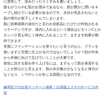
に塗布して、赤みだったりくすみを覆いましょう。
誰もがうらやむ肌がお望みであるなら、肌が豊かに潤いをキ
ープし続けている必要があるのです。水分が充足されないと
肌の弾力が低下しくすんでしまいます。
肌に効果抜群の成分だと言われ化粧品にたびたび内包される
コラーゲンですが、体内に入れるという場合はビタミンCとか
タンパク質も同じく体内に入れることで、ますます効果が期
待できます。
等質にファンデーションを塗りたいと言うのなら、ブラシを
使いますと完璧に仕上がるのではないでしょうか？顔の中央
から外側に向けて広げていくことが大事です。
老化に抗する肌を作り上げるには、まずもって肌を保湿する
ことが肝心だと言えます。肌の水分量が少なくなると弾力が
なくなり、シワやシミが生じる原因となるのです。
練馬区での出張マッサージ体験！出張版エステのサービス内
容