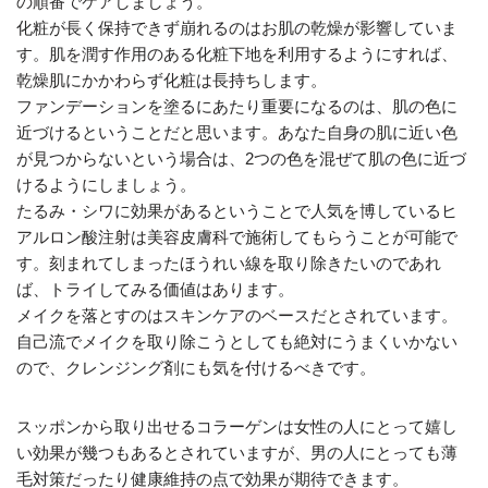
の順番でケアしましょう。
化粧が長く保持できず崩れるのはお肌の乾燥が影響していま
す。肌を潤す作用のある化粧下地を利用するようにすれば、
乾燥肌にかかわらず化粧は長持ちします。
ファンデーションを塗るにあたり重要になるのは、肌の色に
近づけるということだと思います。あなた自身の肌に近い色
が見つからないという場合は、2つの色を混ぜて肌の色に近づ
けるようにしましょう。
たるみ・シワに効果があるということで人気を博しているヒ
アルロン酸注射は美容皮膚科で施術してもらうことが可能で
す。刻まれてしまったほうれい線を取り除きたいのであれ
ば、トライしてみる価値はあります。
メイクを落とすのはスキンケアのベースだとされています。
自己流でメイクを取り除こうとしても絶対にうまくいかない
ので、クレンジング剤にも気を付けるべきです。
スッポンから取り出せるコラーゲンは女性の人にとって嬉し
い効果が幾つもあるとされていますが、男の人にとっても薄
毛対策だったり健康維持の点で効果が期待できます。