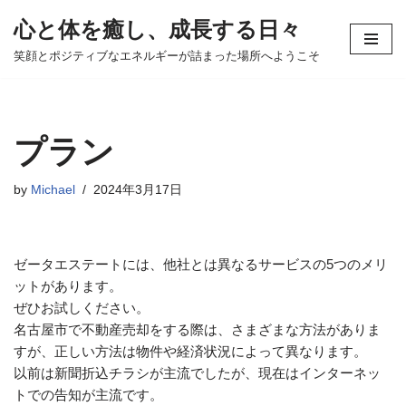
心と体を癒し、成長する日々
コ
笑顔とポジティブなエネルギーが詰まった場所へようこそ
ン
テ
ン
ツ
プラン
へ
ス
by
Michael
2024年3月17日
キ
ッ
プ
ゼータエステートには、他社とは異なるサービスの5つのメリ
ットがあります。
ぜひお試しください。
名古屋市で不動産売却をする際は、さまざまな方法がありま
すが、正しい方法は物件や経済状況によって異なります。
以前は新聞折込チラシが主流でしたが、現在はインターネッ
トでの告知が主流です。