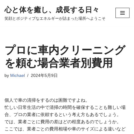
心と体を癒し、成長する日々
コ
笑顔とポジティブなエネルギーが詰まった場所へようこそ
ン
テ
ン
ツ
プロに車内クリーニング
へ
ス
を頼む場合業者別費用
キ
ッ
by
Michael
2024年5月9日
プ
個人で車の清掃をするのは困難ですよね。
忙しい日常生活の中で清掃の時間を確保することも難しい場
合、プロの業者に依頼するという考え方もあるでしょう。
では、業者ごとに費用の差はどの程度あるのでしょうか。
ここでは、業者ごとの費用相場や車のサイズによる違いなど