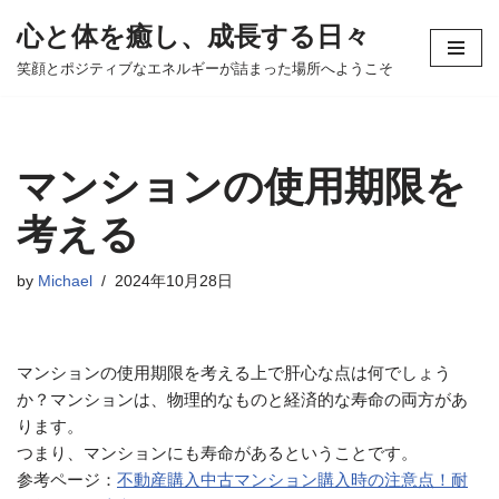
心と体を癒し、成長する日々
コ
笑顔とポジティブなエネルギーが詰まった場所へようこそ
ン
テ
ン
ツ
マンションの使用期限を
へ
ス
考える
キ
ッ
by
Michael
2024年10月28日
プ
マンションの使用期限を考える上で肝心な点は何でしょう
か？マンションは、物理的なものと経済的な寿命の両方があ
ります。
つまり、マンションにも寿命があるということです。
参考ページ：
不動産購入中古マンション購入時の注意点！耐