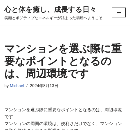
心と体を癒し、成長する日々
コ
笑顔とポジティブなエネルギーが詰まった場所へようこそ
ン
テ
ン
ツ
マンションを選ぶ際に重
へ
ス
要なポイントとなるの
キ
は、周辺環境です
ッ
プ
by
Michael
2024年8月13日
マンションを選ぶ際に重要なポイントとなるのは、周辺環境
です
マンションの周囲の環境は、便利さだけでなく、マンション