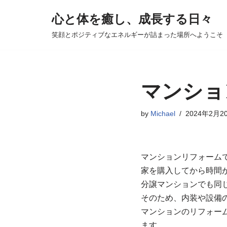
心と体を癒し、成長する日々
コ
笑顔とポジティブなエネルギーが詰まった場所へようこそ
ン
テ
ン
ツ
マンショ
へ
ス
by
Michael
2024年2月2
キ
ッ
プ
マンションリフォーム
家を購入してから時間
分譲マンションでも同
そのため、内装や設備
マンションのリフォーム
ます。