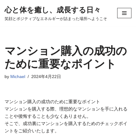
心と体を癒し、成長する日々
コ
笑顔とポジティブなエネルギーが詰まった場所へようこそ
ン
テ
ン
ツ
マンション購入の成功の
へ
ス
ために重要なポイント
キ
ッ
by
Michael
2024年4月22日
プ
マンション購入の成功のために重要なポイント
マンションを購入する際、理想的なマンションを手に入れる
ことや後悔することも少なくありません。
そこで、成功裏にマンションを購入するためのチェックポイ
ントをご紹介いたします。