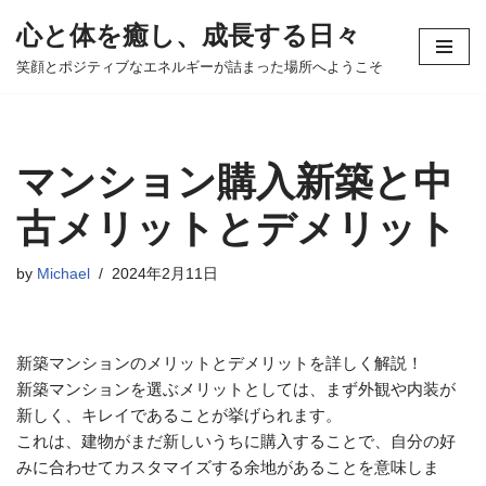
心と体を癒し、成長する日々
コ
笑顔とポジティブなエネルギーが詰まった場所へようこそ
ン
テ
ン
ツ
マンション購入新築と中
へ
ス
古メリットとデメリット
キ
ッ
by
Michael
2024年2月11日
プ
新築マンションのメリットとデメリットを詳しく解説！
新築マンションを選ぶメリットとしては、まず外観や内装が
新しく、キレイであることが挙げられます。
これは、建物がまだ新しいうちに購入することで、自分の好
みに合わせてカスタマイズする余地があることを意味しま