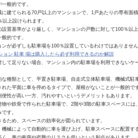
が一般的です。
に建てられる70戸以上のマンションで、1戸あたりの専有面積
％以上設けられます。
設置基準がより厳しく、マンションの戸数に対して100％以上
一般的です。
ンが必ずしも駐車場を100％設置しているわけではありませ
ション 駐車 場は購入したら必ず利用できるのか解説
対して足りない場合、マンション内の駐車場を利用できないケ
的な種類として、平置き駐車場、自走式立体駐車場、機械式駐
された平面に車を停めるタイプで、屋根がないことが一般的で
利便性が高い一方、汚れやすいというデメリットもあります。
建物や鉄骨で作られた駐車場で、2階や3階の駐車スペースには
みです。
きるため、スペースの効率化が図られています。
、機械によって自動的に車を運び上げ、駐車スペースに配置す
高く、車の衝突や盗難のリスクも低いという利点があります。