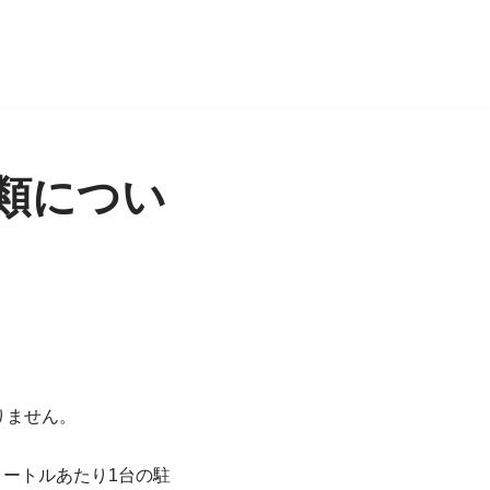
類につい
りません。
メートルあたり1台の駐