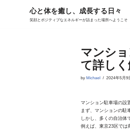
心と体を癒し、成長する日々
コ
笑顔とポジティブなエネルギーが詰まった場所へようこそ
ン
テ
ン
ツ
マンショ
へ
て詳しく
ス
キ
by
Michael
2024年5月9
ッ
プ
マンション駐車場の設
まず、マンションの駐
しかし、多くの自治体
例えば、東京23区では