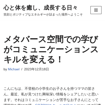
心と体を癒し、成長する日々
コ
笑顔とポジティブなエネルギーが詰まった場所へようこそ
ン
テ
ン
ツ
メタバース空間での学び
へ
ス
がコミュニケーションス
キ
キルを変える！
ッ
プ
by
Michael
2023年12月18日
こんにちは、不登校の小学生のお子さんを持つママの皆さ
ん。最近、私が見つけた興味深い情報をシェアしたいと思い
ます。それはコミュニケーションが苦手なお子さんにとって