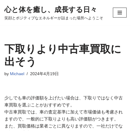
心と体を癒し、成長する日々
コ
笑顔とポジティブなエネルギーが詰まった場所へようこそ
ン
テ
ン
ツ
下取りより中古車買取に
へ
ス
出そう
キ
ッ
by
Michael
2024年4月19日
プ
少しでも車の評価額を上げたい場合は、下取りではなく中古
車買取を選ぶことがおすすめです。
中古車買取では、車の査定基準に加えて市場価値も考慮され
ますので、一般的に下取りよりも高い評価額がつきます。
また、買取価格は業者ごとに異なりますので、一社だけでな