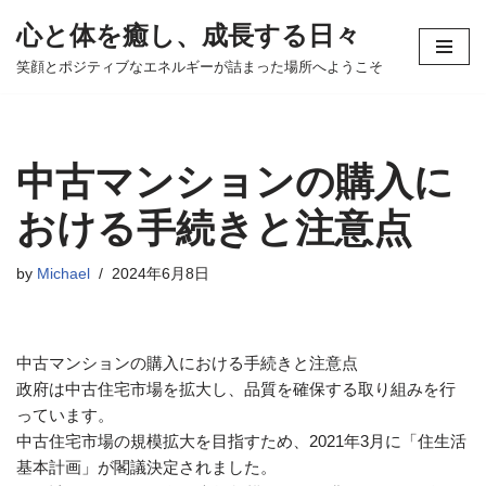
心と体を癒し、成長する日々
コ
笑顔とポジティブなエネルギーが詰まった場所へようこそ
ン
テ
ン
ツ
中古マンションの購入に
へ
ス
おける手続きと注意点
キ
ッ
by
Michael
2024年6月8日
プ
中古マンションの購入における手続きと注意点
政府は中古住宅市場を拡大し、品質を確保する取り組みを行
っています。
中古住宅市場の規模拡大を目指すため、2021年3月に「住生活
基本計画」が閣議決定されました。