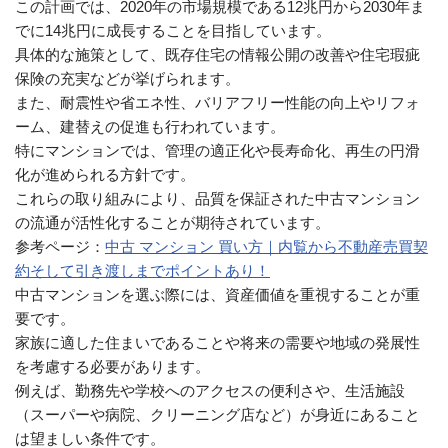
この計画では、2020年の市場規模である12兆円から2030年ま
でに14兆円に成長することを目指しています。
具体的な施策として、既存住宅の情報公開の改善や住宅瑕疵
保険の充実などが挙げられます。
また、耐震性や省エネ性、バリアフリー性能の向上やリフォ
ーム、建替えの促進も行われています。
特にマンションでは、管理の適正化や長寿命化、再生の円滑
化が進められる方針です。
これらの取り組みにより、品質を保証された中古マンション
の流通が活性化することが期待されています。
参考ページ：
中古 マンション 買い方｜内覧から不動産売買契
約そして引き渡しまでポイントあり！
中古マンションを選ぶ際には、資産価値を重視することが重
要です。
家族に適した住まいであることや将来の需要や地域の発展性
を考慮する必要があります。
例えば、勤務先や学校へのアクセスの便利さや、生活施設
（スーパーや病院、クリーニング店など）が身近にあること
は望ましい条件です。