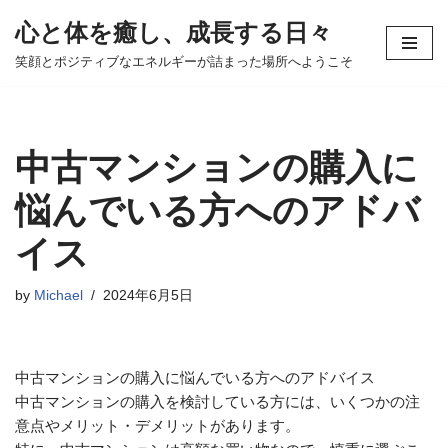
心と体を癒し、成長する日々
コ
笑顔とポジティブなエネルギーが詰まった場所へようこそ
ン
テ
ン
ツ
中古マンションの購入に
へ
ス
悩んでいる方へのアドバ
キ
イス
ッ
プ
by
Michael
2024年6月5日
中古マンションの購入に悩んでいる方へのアドバイス
中古マンションの購入を検討している方には、いくつかの注
意点やメリット・デメリットがあります。