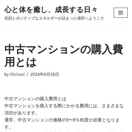
心と体を癒し、成長する日々
コ
笑顔とポジティブなエネルギーが詰まった場所へようこそ
ン
テ
ン
ツ
中古マンションの購入費
へ
ス
用とは
キ
ッ
by
Michael
2024年6月26日
プ
中古マンションの購入費用とは
中古マンションを購入する際にかかる費用には、さまざまな
項目があります。
通常、中古マンションの価格の5〜8％程度が必要となりま
す。