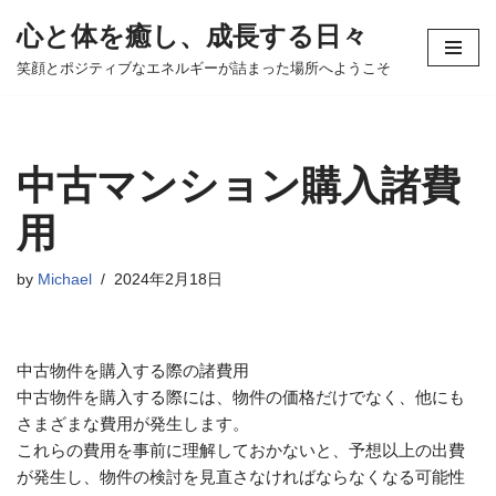
心と体を癒し、成長する日々
コ
笑顔とポジティブなエネルギーが詰まった場所へようこそ
ン
テ
ン
ツ
中古マンション購入諸費
へ
ス
用
キ
ッ
by
Michael
2024年2月18日
プ
中古物件を購入する際の諸費用
中古物件を購入する際には、物件の価格だけでなく、他にも
さまざまな費用が発生します。
これらの費用を事前に理解しておかないと、予想以上の出費
が発生し、物件の検討を見直さなければならなくなる可能性