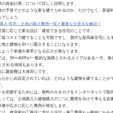
際の資金計画」について詳しく説明します。
身の予算でどのような家を建てられるのか、だけでなく、新築
るでしょう。
 購入 住宅・土地の購入費用一覧と重要な注意点を解説！
要望に応じて家を設計・建造できる住宅のことです。
て低コストで建てることも可能ですし、贅沢な超高級住宅にも
土地と建物を別々に購入することになります。
によって単価や基準となる広さが異なります。
は、30〜40坪が一般的な規模とされるエリアがある一方、単
とされる地域もあります。
的に建築費は大体同じです。
あらかじめ設定されていれば、どのような建物を建てることが
す。
ンを把握するためには、無料のカタログをインターネットで取
たっては、土地購入と建物購入の二つに費用を分けて考える必
単価や広さに応じた費用が発生します。
には、建築家や工務店に支払う設計・施工費用も一般的にかか