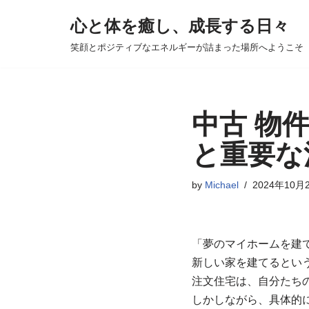
心と体を癒し、成長する日々
コ
笑顔とポジティブなエネルギーが詰まった場所へようこそ
ン
テ
ン
ツ
中古 物
へ
と重要な
ス
キ
by
Michael
2024年10月
ッ
プ
「夢のマイホームを建
新しい家を建てるとい
注文住宅は、自分たち
しかしながら、具体的