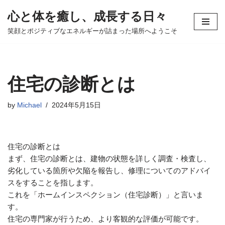
心と体を癒し、成長する日々
コ
笑顔とポジティブなエネルギーが詰まった場所へようこそ
ン
テ
ン
ツ
住宅の診断とは
へ
ス
by
Michael
2024年5月15日
キ
ッ
プ
住宅の診断とは
まず、住宅の診断とは、建物の状態を詳しく調査・検査し、
劣化している箇所や欠陥を報告し、修理についてのアドバイ
スをすることを指します。
これを「ホームインスペクション（住宅診断）」と言いま
す。
住宅の専門家が行うため、より客観的な評価が可能です。