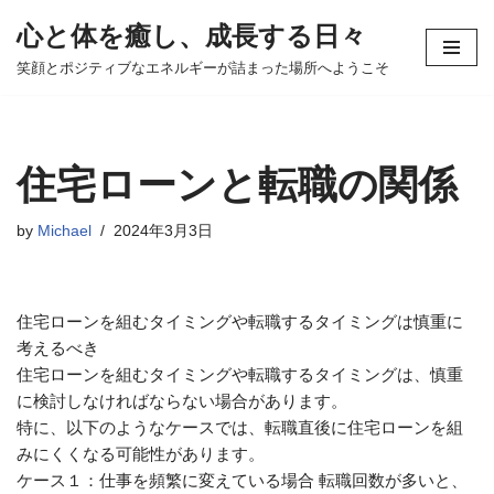
心と体を癒し、成長する日々
コ
笑顔とポジティブなエネルギーが詰まった場所へようこそ
ン
テ
ン
ツ
住宅ローンと転職の関係
へ
ス
by
Michael
2024年3月3日
キ
ッ
プ
住宅ローンを組むタイミングや転職するタイミングは慎重に
考えるべき
住宅ローンを組むタイミングや転職するタイミングは、慎重
に検討しなければならない場合があります。
特に、以下のようなケースでは、転職直後に住宅ローンを組
みにくくなる可能性があります。
ケース１：仕事を頻繁に変えている場合 転職回数が多いと、