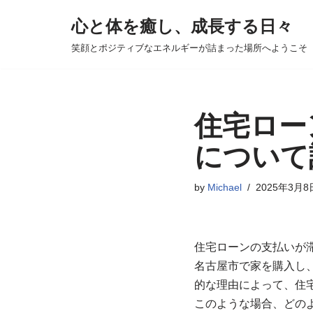
心と体を癒し、成長する日々
コ
笑顔とポジティブなエネルギーが詰まった場所へようこそ
ン
テ
ン
ツ
住宅ロー
へ
について
ス
キ
by
Michael
2025年3月8
ッ
プ
住宅ローンの支払いが
名古屋市で家を購入し
的な理由によって、住
このような場合、どの