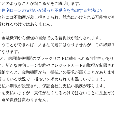
とどのようなことが起こるかをご説明します。
で住宅ローンの支払いが滞った不動産を売却する方法は？
終的には不動産が差し押さえられ、競売にかけられる可能性が
行われるわけではありません。
す。
、金融機関から催促の書類である督促状が送付されます。
払うことができれば、大きな問題にはなりませんが、この段階
になります。
ると、信用情報機関のブラックリストに載せられる可能性があり
と、新たな住宅ローン契約やクレジットカードの取得が制限さ
滞納すると、金融機関から一括払いの要求が届くことがありま
滞っている状況で一括払いを求められても難しいでしょう。
支払い期限が設定され、保証会社に支払い義務が移ります。
ンを支払いますが、責任がなくなるわけではないことに注意が
、返済責任は変わりません。