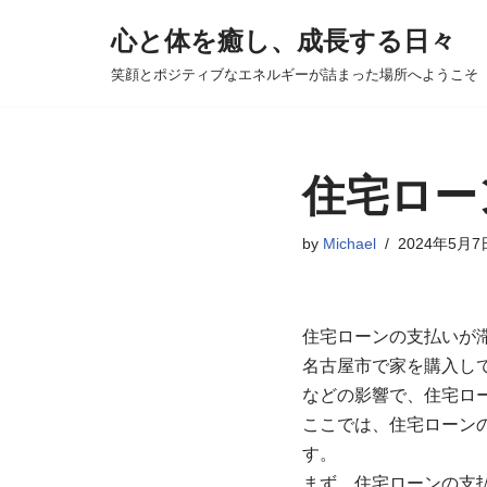
心と体を癒し、成長する日々
コ
笑顔とポジティブなエネルギーが詰まった場所へようこそ
ン
テ
ン
ツ
住宅ロー
へ
ス
by
Michael
2024年5月7
キ
ッ
プ
住宅ローンの支払いが
名古屋市で家を購入し
などの影響で、住宅ロ
ここでは、住宅ローン
す。
まず、住宅ローンの支