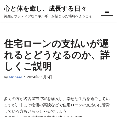
心と体を癒し、成長する日々
コ
笑顔とポジティブなエネルギーが詰まった場所へようこそ
ン
テ
ン
ツ
住宅ローンの支払いが遅
へ
ス
れるとどうなるのか、詳
キ
しくご説明
ッ
プ
by
Michael
2024年11月6日
多くの方が名古屋市で家を購入し、幸せな生活を過ごしてい
ますが、中には物価の高騰などで住宅ローンの支払いに苦労
している方もいらっしゃるでしょう。