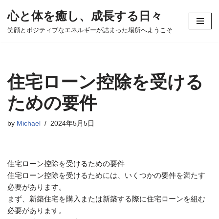
心と体を癒し、成長する日々
コ
笑顔とポジティブなエネルギーが詰まった場所へようこそ
ン
テ
ン
ツ
住宅ローン控除を受ける
へ
ス
ための要件
キ
ッ
by
Michael
2024年5月5日
プ
住宅ローン控除を受けるための要件
住宅ローン控除を受けるためには、いくつかの要件を満たす
必要があります。
まず、新築住宅を購入または新築する際に住宅ローンを組む
必要があります。