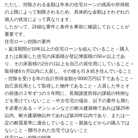
ただし、控除される金額は年末の住宅ローンの残高や所得税
の上限によって制限されるため、具体的な金額はそれぞれの
個人の状況によって異なります。
したがって、詳細な要件と条件を事前に確認しておくことが
重要です。
住宅ローン控除の要件
– 返済期間が10年以上の住宅ローンを組んでいること – 購入
または新築した住宅の床面積が登記簿面積の50㎡以上であ
り、その床面積の2分の1以上を自己の居住用にしていること –
取得後6カ月以内に入居し、その後も引き続き住んでいること
– 控除を受ける年の合計所得金額が3000万円以下であること –
自己居住用として取得した物件であること – 入居した年とそ
の前後の２年ずつの５年間に、長期譲渡所得の課税の特例な
どを受けていないこと – 中古住宅の場合、以下の要件も満た
す必要がある – マンションなどの耐火建築物であれば築25年
以内、耐火建築物以外であれば築20年以内であり、または一
定の耐震基準に適合していること – 親族などからの購入では
ないこと – 贈与された住宅ではないこと
住宅ローン控除の特徴