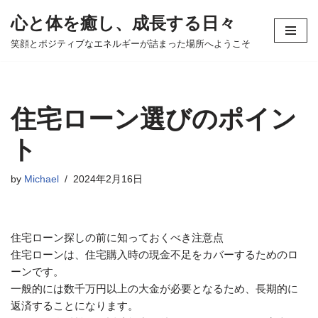
心と体を癒し、成長する日々
コ
笑顔とポジティブなエネルギーが詰まった場所へようこそ
ン
テ
ン
ツ
住宅ローン選びのポイン
へ
ス
ト
キ
ッ
by
Michael
2024年2月16日
プ
住宅ローン探しの前に知っておくべき注意点
住宅ローンは、住宅購入時の現金不足をカバーするためのロ
ーンです。
一般的には数千万円以上の大金が必要となるため、長期的に
返済することになります。