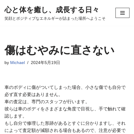
心と体を癒し、成長する日々
コ
笑顔とポジティブなエネルギーが詰まった場所へようこそ
ン
テ
ン
ツ
傷はむやみに直さない
へ
ス
by
Michael
2024年5月19日
キ
ッ
プ
車のボディに傷がついてしまった場合、小さな傷でも自分で
必ず直す必要はありません。
車の査定は、専門のスタッフが行います。
彼らは車のボディをさまざまな角度で目視し、手で触れて確
認します。
もし自分で修理した形跡があるとすぐに分かりますし、それ
によって査定額が減額される場合もあるので、注意が必要で