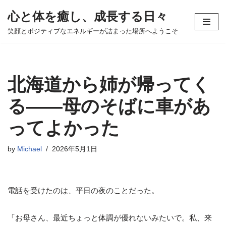
心と体を癒し、成長する日々
コ
笑顔とポジティブなエネルギーが詰まった場所へようこそ
ン
テ
ン
ツ
北海道から姉が帰ってく
へ
ス
る——母のそばに車があ
キ
ってよかった
ッ
プ
by
Michael
2026年5月1日
電話を受けたのは、平日の夜のことだった。
「お母さん、最近ちょっと体調が優れないみたいで。私、来