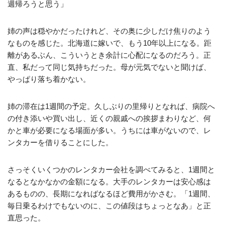
週帰ろうと思う」
姉の声は穏やかだったけれど、その奥に少しだけ焦りのよう
なものを感じた。北海道に嫁いで、もう10年以上になる。距
離があるぶん、こういうとき余計に心配になるのだろう。正
直、私だって同じ気持ちだった。母が元気でないと聞けば、
やっぱり落ち着かない。
姉の滞在は1週間の予定。久しぶりの里帰りとなれば、病院へ
の付き添いや買い出し、近くの親戚への挨拶まわりなど、何
かと車が必要になる場面が多い。うちには車がないので、レ
ンタカーを借りることにした。
さっそくいくつかのレンタカー会社を調べてみると、1週間と
なるとなかなかの金額になる。大手のレンタカーは安心感は
あるものの、長期になればなるほど費用がかさむ。「1週間、
毎日乗るわけでもないのに、この値段はちょっとなあ」と正
直思った。