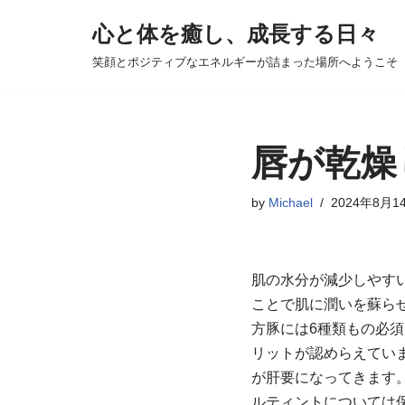
心と体を癒し、成長する日々
コ
笑顔とポジティブなエネルギーが詰まった場所へようこそ
ン
テ
ン
ツ
唇が乾燥
へ
ス
by
Michael
2024年8月1
キ
ッ
プ
肌の水分が減少しやす
ことで肌に潤いを蘇ら
方豚には6種類もの必
リットが認めらえてい
が肝要になってきます
ルティントについては