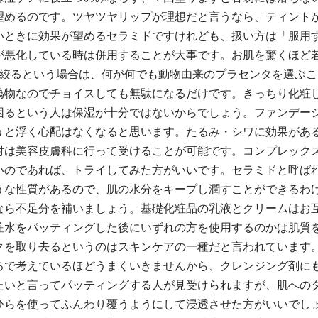
望めるのです。ツヤツヤリップが理想だと言うなら、ティント
いときに効果が望めるセラミドですけれども、扱い方は「服用す
が悪化している時は併用することが大事です。お肌を驚くほど
に絞るという場合は、何が何でも動物由来のプラセンタを選ぶこ
偽物なのでチョイスしても無駄になるだけです。きっちり化粧
困るという人は保湿が十分ではないからでしょう。ファンデー
うと浮く心配はなくなると思います。たるみ・シワに効果があ
射は美容皮膚科に行って受けることが可能です。コンプレック
いのであれば、トライしてみた方がいいです。セラミドと呼ば
うな性質があるので、肌の水分をキープし潤すことができるわ
なら不足分を補いましょう。基礎化粧品の乳液とクリームはお
粧水をパッティングした後にいずれの方を使用するのかは肌質
クを取り去るというのはスキンケアの一種だと言われています
ろで考えているほどうまくいきませんから、クレンジング剤に
たいと言ってパッティングする人が見受けられますが、肌への
ひらを使ってふんわり覆うようにして浸透させた方がいいでし