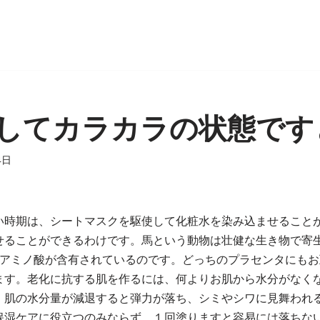
してカラカラの状態です
4日
い時期は、シートマスクを駆使して化粧水を染み込ませること
せることができるわけです。馬という動物は壮健な生き物で寄
須アミノ酸が含有されているのです。どっちのプラセンタにもお
ます。老化に抗する肌を作るには、何よりお肌から水分がなく
。肌の水分量が減退すると弾力が落ち、シミやシワに見舞われ
保湿ケアに役立つのみならず、１回塗りますと容易には落ちな