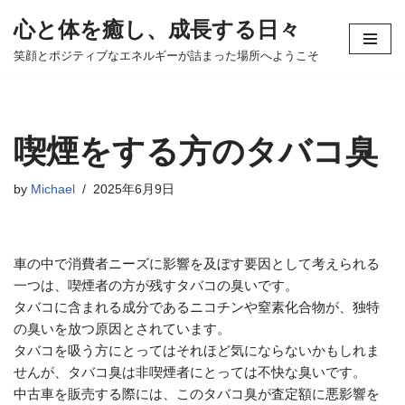
心と体を癒し、成長する日々
コ
笑顔とポジティブなエネルギーが詰まった場所へようこそ
ン
テ
ン
ツ
喫煙をする方のタバコ臭
へ
ス
by
Michael
2025年6月9日
キ
ッ
プ
車の中で消費者ニーズに影響を及ぼす要因として考えられる
一つは、喫煙者の方が残すタバコの臭いです。
タバコに含まれる成分であるニコチンや窒素化合物が、独特
の臭いを放つ原因とされています。
タバコを吸う方にとってはそれほど気にならないかもしれま
せんが、タバコ臭は非喫煙者にとっては不快な臭いです。
中古車を販売する際には、このタバコ臭が査定額に悪影響を