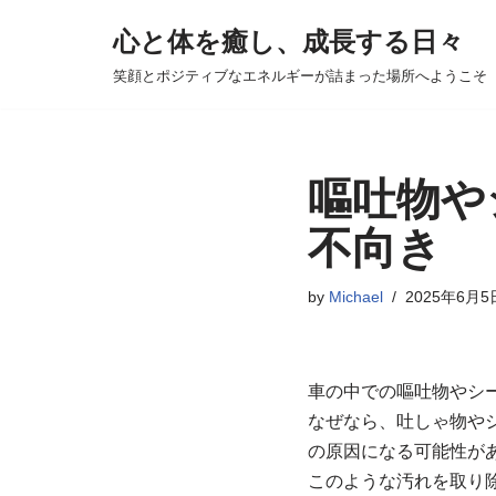
心と体を癒し、成長する日々
コ
笑顔とポジティブなエネルギーが詰まった場所へようこそ
ン
テ
ン
ツ
嘔吐物や
へ
不向き
ス
キ
by
Michael
2025年6月5
ッ
プ
車の中での嘔吐物やシ
なぜなら、吐しゃ物や
の原因になる可能性が
このような汚れを取り