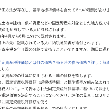
。
評価方法が存在し、基準地標準価格を含めて５つの種類があり
る土地や建物、償却資産などの固定資産を対象とした地方税で
定資産を所有している人に課税されます。
毎年4月から6月にかけて送付されます。
簿上の先に記載されている人に納税通知書が送付されます。
定資産税を年４回の分納で支払うことができますが、期日に遅
固定資産税評価額とは何の価格？売る時の参考価格？詳しく解
まり方
固定資産税の計算に使用される土地の価格を指します。
は、固定資産税評価額（課税標準額）と標準税率が組み込まれ
総務大臣によって告示された固定資産評価基準に基づいて決ま
産税評価額を決定することになっており、評価の見直しは３年
際に固定資産税評価額を使う
不動産の売却価格相場を知る上での目安となります。