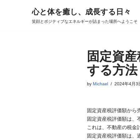
心と体を癒し、成長する日々
コ
笑顔とポジティブなエネルギーが詰まった場所へようこそ
ン
テ
ン
ツ
固定資産
へ
する方法
ス
キ
by
Michael
2024年4月3
ッ
プ
固定資産税評価額から
固定資産税評価額は、
これは、不動産の税金
固定資産税評価額は、