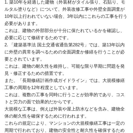
1. 築10年を経過した建物（外装材がタイル張り、石貼り、モ
ルタル塗りなど）について、外装改修工事や外壁全面調査が
10年以上行われていない場合、3年以内にこれらの工事を行う
必要があります。
これは、建物の外部部分が十分に保たれているかを確認し、
必要に応じて修繕するためです。
2. 「建築基準法 国土交通省通告第282号」では、築13年以内
に外壁の異常を調べるための全面調査か修繕を行うことが必
要とされています。
これは、建物の耐久性を維持し、可能な限り早期に問題を発
見・修正するための措置です。
また、「長期修繕計画作成ガイドライン」では、大規模修繕
工事の周期を12年程度としています。
これは、複数の工事を同時に行うことが効率的であり、コス
トと労力の面で効果的だからです。
大規模な工事は、例えば外装や屋上防水などを含み、建物全
体の耐久性を確保するために行われます。
これらの規定により、マンションの大規模修繕工事は一定の
周期で行われており、建物の安全性と耐久性を確保するため