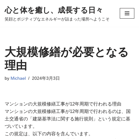
心と体を癒し、成長する日々
コ
笑顔とポジティブなエネルギーが詰まった場所へようこそ
ン
テ
ン
ツ
大規模修繕が必要となる
へ
ス
理由
キ
ッ
by
Michael
2024年3月3日
プ
マンションの大規模修繕工事が12年周期で行われる理由
マンションの大規模修繕工事が12年周期で行われるのは、国
土交通省の「建築基準法に関する施行規則」という規定に基
づいています。
この規定は、以下の内容を含んでいます。