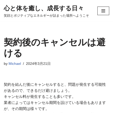
心と体を癒し、成長する日々
コ
笑顔とポジティブなエネルギーが詰まった場所へようこそ
ン
テ
ン
ツ
契約後のキャンセルは避
へ
ス
ける
キ
ッ
by
Michael
2024年3月21日
プ
契約を結んだ後にキャンセルすると、問題が発生する可能性
があるので、できるだけ避けましょう。
キャンセル料が発生することも多いです。
業者によってはキャンセル期間を設けている場合もあります
が、その期間は様々です。