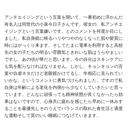
アンチエイジングという言葉を聞いて、一番初めに浮かんだ
有名人は同世代の小泉今日子さんです。彼女の、私アンチエ
イジングという言葉嫌いです。とのコメントを何度か目にし
ました。私自身鏡に映るハリやつやのなくなった肌や髪質に
時にはがっくり来ます。そしてたまに電車を利用すると高校
生の女の子たちの明るい雰囲気ときれいな肌はうらやましい
ですし、あの頃が華だと思います。今の自分はスキンケアに
も気を配らなければなりません。しかし、キョンキョンの言
葉や自虐ネタだけど老眼鏡かけてるし、年相応に見られてい
いかな。というコメントに勇気づけられました。ですので私
自身は年齢による老化を内側から少なくしていきたいと思っ
ています。どんなに頑張っても精神状態が良くなかったら効
果はないですので、心身共に疲れを感じたら早めに一休みす
ることを最優先しそのうえでバランスの取れた食生活と適度
な運動そして質のいい睡眠につなげていきます。