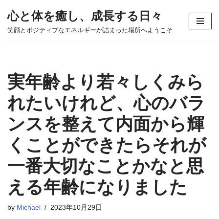
心と体を癒し、成長する日々
コ
笑顔とポジティブなエネルギーが詰まった場所へようこそ
ン
テ
ン
ツ
実年齢より若々しくみら
へ
ス
れたいけれど、心のバラ
キ
ンスを整えて内面から輝
ッ
プ
くことができたらそれが
一番大切なことかなと思
える年齢になりました
by
Michael
2023年10月29日