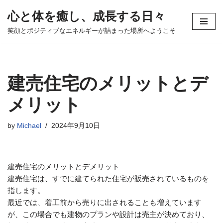
心と体を癒し、成長する日々
コ
笑顔とポジティブなエネルギーが詰まった場所へようこそ
ン
テ
ン
ツ
建売住宅のメリットとデ
へ
ス
メリット
キ
ッ
by
Michael
2024年9月10日
プ
建売住宅のメリットとデメリット
建売住宅は、すでに建てられた住宅が販売されているものを
指します。
最近では、着工前から売りに出されることも増えています
が、この場合でも建物のプランや設計は売主が決めており、