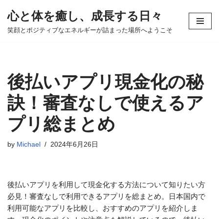
心と体を癒し、成長する日々
コ
笑顔とポジティブなエネルギーが詰まった場所へようこそ
ン
テ
ン
ツ
後払いアプリ現金化の秘
へ
ス
訣！審査なしで使えるア
キ
プリ総まとめ
ッ
プ
by
Michael
2024年6月26日
後払いアプリを利用して現金化する方法について知りたい方
必見！審査なしで利用できるアプリを総まとめ。日本国内で
利用可能なアプリを比較し、おすすめのアプリを紹介しま