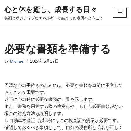
心と体を癒し、成長する日々
コ
笑顔とポジティブなエネルギーが詰まった場所へようこそ
ン
テ
ン
ツ
必要な書類を準備する
へ
ス
by
Michael
2024年6月17日
キ
ッ
プ
円滑な売却手続きのためには、必要な書類を事前に用意して
おくことが重要です。
以下に売却時に必要な書類の一覧を示します。
また、書類を用意する際の注意点や、もしも必要書類がない
場合の対処方法も説明します。
1. 自動車検査証: 売却時にはこの検査証の提示が必要です。
確認しておくべき事項として、自分の現住所と氏名が正しく