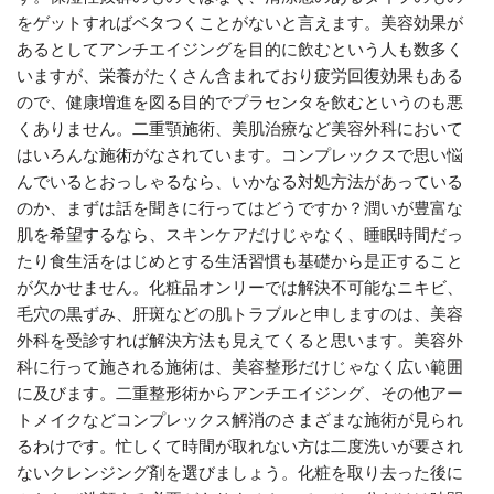
をゲットすればベタつくことがないと言えます。美容効果が
あるとしてアンチエイジングを目的に飲むという人も数多く
いますが、栄養がたくさん含まれており疲労回復効果もある
ので、健康増進を図る目的でプラセンタを飲むというのも悪
くありません。二重顎施術、美肌治療など美容外科において
はいろんな施術がなされています。コンプレックスで思い悩
んでいるとおっしゃるなら、いかなる対処方法があっている
のか、まずは話を聞きに行ってはどうですか？潤いが豊富な
肌を希望するなら、スキンケアだけじゃなく、睡眠時間だっ
たり食生活をはじめとする生活習慣も基礎から是正すること
が欠かせません。化粧品オンリーでは解決不可能なニキビ、
毛穴の黒ずみ、肝斑などの肌トラブルと申しますのは、美容
外科を受診すれば解決方法も見えてくると思います。美容外
科に行って施される施術は、美容整形だけじゃなく広い範囲
に及びます。二重整形術からアンチエイジング、その他アー
トメイクなどコンプレックス解消のさまざまな施術が見られ
るわけです。忙しくて時間が取れない方は二度洗いが要され
ないクレンジング剤を選びましょう。化粧を取り去った後に