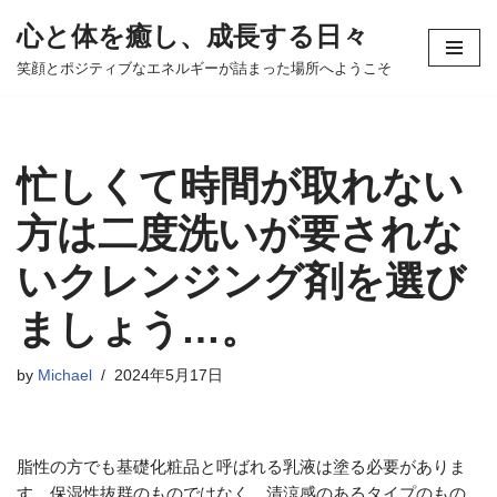
心と体を癒し、成長する日々
コ
笑顔とポジティブなエネルギーが詰まった場所へようこそ
ン
テ
ン
ツ
忙しくて時間が取れない
へ
ス
方は二度洗いが要されな
キ
いクレンジング剤を選び
ッ
プ
ましょう…。
by
Michael
2024年5月17日
脂性の方でも基礎化粧品と呼ばれる乳液は塗る必要がありま
す。保湿性抜群のものではなく、清涼感のあるタイプのもの