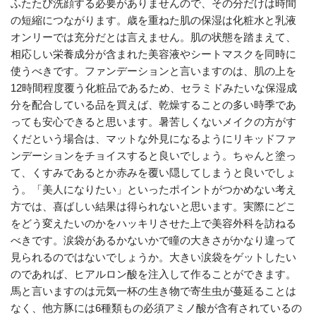
ふたたび洗顔する必要がありませんので、その分だけは時間
の短縮につながります。歳を重ねた肌の保湿は化粧水と乳液
オンリーでは充分だとは言えません。肌の状態を踏まえて、
相応しい栄養成分が含まれた美容液やシートマスクを同時に
使うべきです。ファンデーションと言いますのは、肌の上を
12時間程度覆う化粧品であるため、セラミドみたいな保湿成
分を配合している品を買えば、乾燥することの多い時季であ
っても安心できると思います。暑苦しくないメイクの方がす
くだという場合は、マットな外見になるようにリキッドファ
ンデーションをチョイスすると良いでしょう。ちゃんと塗っ
て、くすみであるとか赤みを覆い隠してしまうと良いでしょ
う。「美人になりたい」といったポイントがつかめない考え
方では、喜ばしい結果は得られないと思います。実際にどこ
をどう変えたいのかをハッキリさせた上で美容外科を訪ねる
べきです。涙袋があるかないかで瞳の大きさがかなり違って
見られるのではないでしょうか。大きい涙袋をゲットしたい
のであれば、ヒアルロン酸を注入して作ることができます。
馬と言いますのは元気一杯の生き物で寄生虫が蔓延ることは
なく、他方豚には6種類もの必須アミノ酸が含有されているの