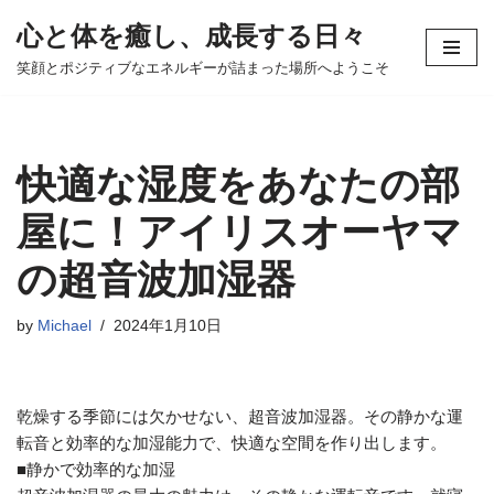
心と体を癒し、成長する日々
コ
笑顔とポジティブなエネルギーが詰まった場所へようこそ
ン
テ
ン
ツ
快適な湿度をあなたの部
へ
ス
屋に！アイリスオーヤマ
キ
の超音波加湿器
ッ
プ
by
Michael
2024年1月10日
乾燥する季節には欠かせない、超音波加湿器。その静かな運
転音と効率的な加湿能力で、快適な空間を作り出します。
■静かで効率的な加湿