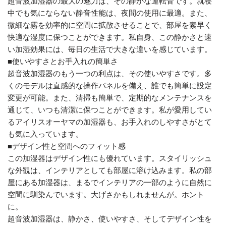
超音波加湿器の最大の魅力は、その静かな運転音です。就寝
中でも気にならない静音性能は、夜間の使用に最適。また、
微細な霧を効率的に空間に拡散させることで、部屋を素早く
快適な湿度に保つことができます。私自身、この静かさと速
い加湿効果には、毎日の生活で大きな違いを感じています。
■使いやすさとお手入れの簡単さ
超音波加湿器のもう一つの利点は、その使いやすさです。多
くのモデルは直感的な操作パネルを備え、誰でも簡単に設定
変更が可能。また、清掃も簡単で、定期的なメンテナンスを
通じて、いつも清潔に保つことができます。私が愛用してい
るアイリスオーヤマの加湿器も、お手入れのしやすさがとて
も気に入っています。
■デザイン性と空間へのフィット感
この加湿器はデザイン性にも優れています。スタイリッシュ
な外観は、インテリアとしても部屋に溶け込みます。私の部
屋にある加湿器は、まるでインテリアの一部のように自然に
空間に馴染んでいます。大げさかもしれませんが。ホント
に。
超音波加湿器は、静かさ、使いやすさ、そしてデザイン性を